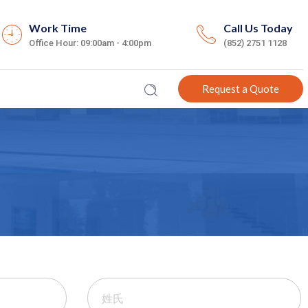
Work Time
Call Us Today
Office Hour: 09:00am - 4:00pm
(852) 2751 1128
Request a Quote