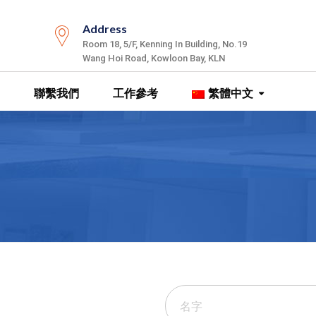
Address
Room 18, 5/F, Kenning In Building, No.19
Wang Hoi Road, Kowloon Bay, KLN
聯繫我們
工作參考
繁體中文